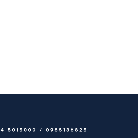
04 5015000
/
0985136825