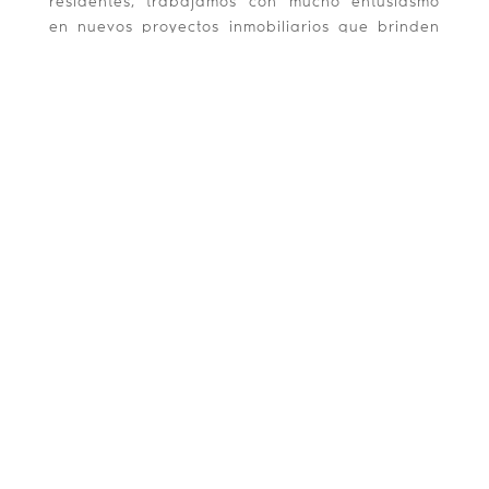
residentes, trabajamos con mucho entusiasmo
en nuevos proyectos inmobiliarios que brinden
un ambiente tranquilo, moderno y seguro para
todos. Manteniendo nuestros estándares de
calidad.